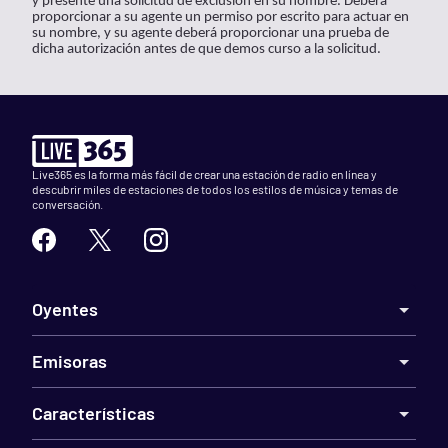
y presente una solicitud de exclusión en su nombre. Deberá
proporcionar a su agente un permiso por escrito para actuar en
su nombre, y su agente deberá proporcionar una prueba de
dicha autorización antes de que demos curso a la solicitud.
Live365 es la forma más fácil de crear una estación de radio en línea y
descubrir miles de estaciones de todos los estilos de música y temas de
conversación.
Oyentes
Emisoras
Características