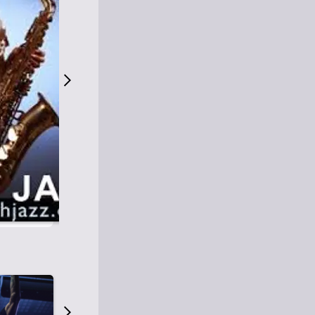
S
M
Fácil de escuchar
O
Jazz
O
Smooth Jazz
T
Jazz Contemporáneo
H
Cool Jazz
J
A
Z
Z