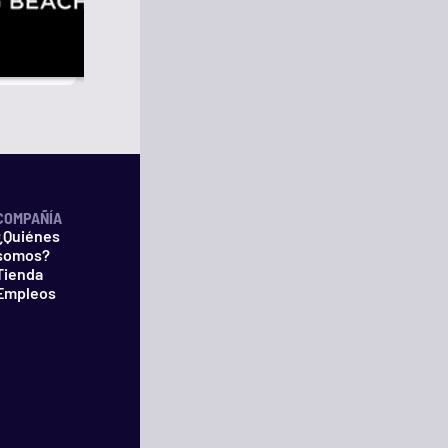
COMPAÑÍA
¿Quiénes
somos?
Tienda
Empleos