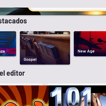
stacados
nza
New Age
Gospel
el editor
T
h
a