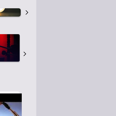
Radio de la Vieja
Radio de la Vi
Escuela
Escuela
1
0
1