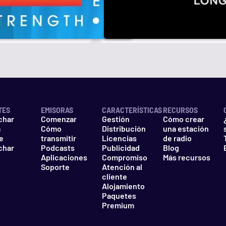
r
k
TES
EMISORAS
CARACTERÍSTICAS
RECURSOS
char
Comenzar
Gestión
Cómo crear
a
Cómo
Distribución
una estación
e
transmitir
Licencias
de radio
char
Podcasts
Publicidad
Blog
Aplicaciones
Compromiso
Más recursos
Soporte
Atención al
cliente
Alojamiento
Paquetes
Premium