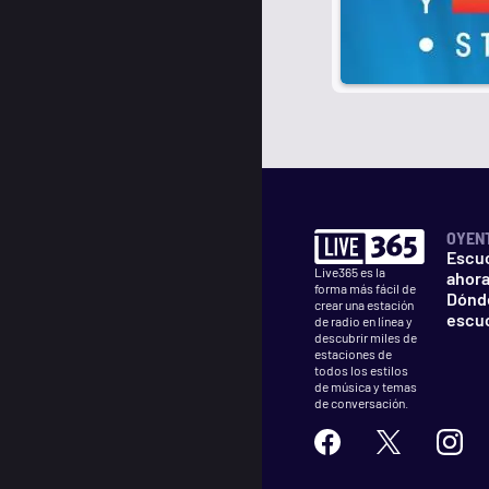
OYEN
Escu
Live365 es la
ahor
forma más fácil de
Dónd
crear una estación
escu
de radio en línea y
descubrir miles de
estaciones de
todos los estilos
de música y temas
de conversación.