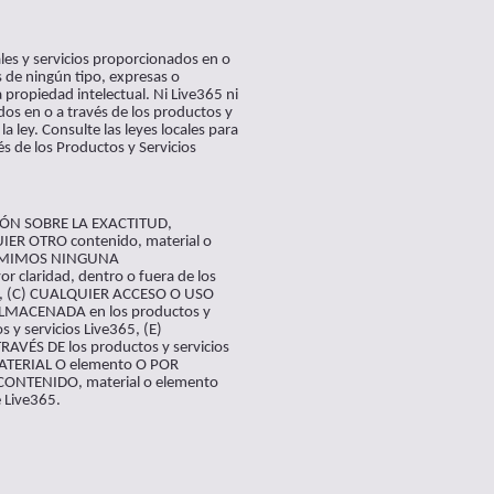
ales y servicios proporcionados en o
s de ningún tipo, expresas o
a propiedad intelectual. Ni Live365 ni
ados en o a través de los productos y
a ley. Consulte las leyes locales para
és de los Productos y Servicios
CIÓN SOBRE LA EXACTITUD,
IER OTRO contenido, material o
 ASUMIMOS NINGUNA
laridad, dentro o fuera de los
A, (C) CUALQUIER ACCESO O USO
MACENADA en los productos y
 servicios Live365, (E)
ÉS DE los productos y servicios
TERIAL O elemento O POR
NTENIDO, material o elemento
 Live365.