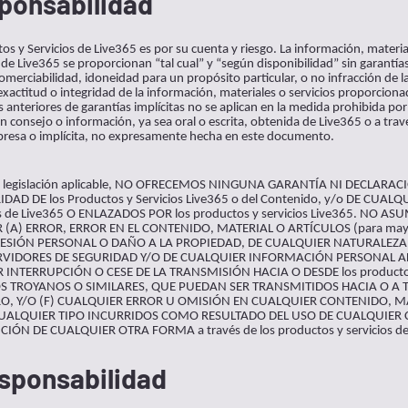
ponsabilidad
os y Servicios de Live365 es por su cuenta y riesgo. La información, materi
s de Live365 se proporcionan “tal cual” y “según disponibilidad” sin garantía
omerciabilidad, idoneidad para un propósito particular, o no infracción de l
 exactitud o integridad de la información, materiales o servicios proporcion
 anteriores de garantías implícitas no se aplican en la medida prohibida por l
 consejo o información, ya sea oral o escrita, obtenida de Live365 o a trav
xpresa o implícita, no expresamente hecha en este documento.
a la legislación aplicable, NO OFRECEMOS NINGUNA GARANTÍA NI DECLARA
AD DE los Productos y Servicios Live365 o del Contenido, y/o DE CUALQU
icios de Live365 O ENLAZADOS POR los productos y servicios Live365. NO
) ERROR, ERROR EN EL CONTENIDO, MATERIAL O ARTÍCULOS (para mayor c
 (B) LESIÓN PERSONAL O DAÑO A LA PROPIEDAD, DE CUALQUIER NATURALEZ
VIDORES DE SEGURIDAD Y/O DE CUALQUIER INFORMACIÓN PERSONAL AL
ER INTERRUPCIÓN O CESE DE LA TRANSMISIÓN HACIA O DESDE los productos y
 TROYANOS O SIMILARES, QUE PUEDAN SER TRANSMITIDOS HACIA O A TRAV
RO, Y/O (F) CUALQUIER ERROR U OMISIÓN EN CUALQUIER CONTENIDO, MA
ALQUIER TIPO INCURRIDOS COMO RESULTADO DEL USO DE CUALQUIER CO
ÓN DE CUALQUIER OTRA FORMA a través de los productos y servicios de
esponsabilidad