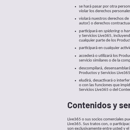
se hará pasar por otra person
violar los derechos personale
violará nuestros derechos de 
autor) o derechos contractual
participará en
spidering
o
har
y Servicios Live365, incluyen
cualquier parte de los Produc
participará en cualquier activ
accederá o utilizará los Produ
servicio similares o de la com
descompilará, desensamblará, 
Productos y Servicios Live365
eludirá, desactivará o interf
o con las funciones que impid
Servicios Live365 o del Conte
Contenidos y ser
Live365 o sus socios comerciales pue
Live365. Sus tratos con, o participa
son exclusivamente entre usted y el 