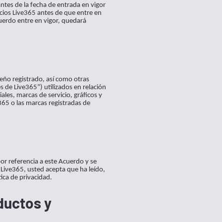
antes de la fecha de entrada en vigor
icios Live365 antes de que entre en
uerdo entre en vigor, quedará
seño registrado, así como otras
s de Live365”) utilizados en relación
les, marcas de servicio, gráficos y
365 o las marcas registradas de
por referencia a este Acuerdo y se
os Live365, usted acepta que ha leído,
ica de privacidad.
ductos y