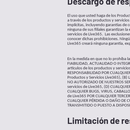
Descargo de res
El uso que usted haga de los Product
a través de los productos y servicio
implícitas, incluyendo garantías de c
ninguna de sus filiales garantizan la
servicios de Live365. Las exclusiones
conocer dichas prohibiciones. Ningún
Live365 creará ninguna garantía, e
En la medida en que no lo prohíb
FIABILIDAD, ACTUALIDAD O INTEGRID
artículos de los productos y serv
RESPONSABILIDAD POR CUALQUIER (A
Productos y Servicios Live365),
NO AUTORIZADO DE NUESTROS SER
servicios de Live365, (D) CUALQUI
CUALQUIER BUGS, VIRUS, CABALLOS
de Live365 POR CUALQUIER TERCE
CUALQUIER PÉRDIDA O DAÑO DE CU
TRANSMITIDO O PUESTO A DISPOSICI
Limitación de r