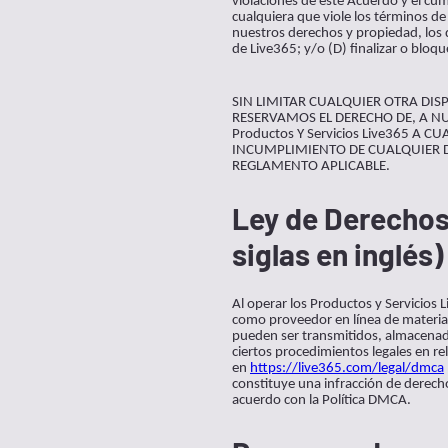
violaciones de este Acuerdo y el cum
cualquiera que viole los términos d
nuestros derechos y propiedad, los d
de Live365; y/o (D) finalizar o bloq
SIN LIMITAR CUALQUIER OTRA DISPO
RESERVAMOS EL DERECHO DE, A NUE
Productos Y Servicios Live365 A
INCUMPLIMIENTO DE CUALQUIER D
REGLAMENTO APLICABLE.
Ley de Derechos 
siglas en inglés)
Al operar los Productos y Servicios
como proveedor en línea de material
pueden ser transmitidos, almacenado
ciertos procedimientos legales en r
en
https://live365.com/legal/dmca
constituye una infracción de derecho
acuerdo con la Política DMCA.