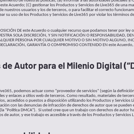
plimiento de nuestras políticas; (B) informar a las autoridades policiales y
e este Acuerdo; (C) gestionar los Productos y Servicios de Live365 de una m
e nuestros usuarios y los de terceros, o para facilitar el correcto funcionam
uear su uso de los Productos y Servicios de Live365 por violar los términos d
SICIÓN DE este Acuerdo o cualquier recurso que podamos tener por ley
STRA SOLA DISCRECIÓN, Y SIN NOTIFICACIÓN O RESPONSABILIDAD, DENE
 CUALQUIER PERSONA POR CUALQUIER MOTIVO O SIN MOTIVO ALGUNO, INC
ECLARACIÓN, GARANTÍA O COMPROMISO CONTENIDO EN este Acuerdo, 
de Autor para el Milenio Digital (
 Live365, podemos actuar como “proveedor de servicios” (según la definición
es y enlaces a sitios web de terceros. Como resultado, materiales de ter
s, accedidos o puestos a disposición utilizando los Productos y Servicios L
elación con las denuncias de infracción de derechos de autor que se pueden
(la “Política DMCA”). Si usted cree que un trabajo con derechos de autor 
s de autor, y ese trabajo es accesible a través de los Productos y Servicios