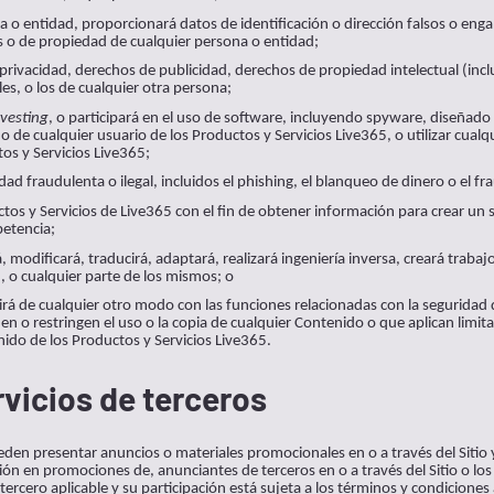
a o entidad, proporcionará datos de identificación o dirección falsos o enga
s o de propiedad de cualquier persona o entidad;
privacidad, derechos de publicidad, derechos de propiedad intelectual (incl
es, o los de cualquier otra persona;
vesting
, o participará en el uso de software, incluyendo spyware, diseñado
do de cualquier usuario de los Productos y Servicios Live365, o utilizar cual
tos y Servicios Live365;
idad fraudulenta o ilegal, incluidos el phishing, el blanqueo de dinero o el fr
ctos y Servicios de Live365 con el fin de obtener información para crear un 
petencia;
modificará, traducirá, adaptará, realizará ingeniería inversa, creará trabajo
, o cualquier parte de los mismos; o
erirá de cualquier otro modo con las funciones relacionadas con la seguridad
en o restringen el uso o la copia de cualquier Contenido o que aplican limit
nido de los Productos y Servicios Live365.
vicios de terceros
den presentar anuncios o materiales promocionales en o a través del Sitio y
ción en promociones de, anunciantes de terceros en o a través del Sitio o lo
tercero aplicable y su participación está sujeta a los términos y condicione