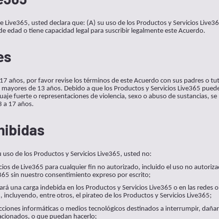
 de Live365, usted declara que: (A) su uso de los Productos y Servicios Live3
de edad o tiene capacidad legal para suscribir legalmente este Acuerdo.
es
 17 años, por favor revise los términos de este Acuerdo con sus padres o tut
s mayores de 13 años. Debido a que los Productos y Servicios Live365 pued
uaje fuerte o representaciones de violencia, sexo o abuso de sustancias, se
3 a 17 años.
hibidas
 uso de los Productos y Servicios Live365, usted no:
icios de Live365 para cualquier fin no autorizado, incluido el uso no autoriz
365 sin nuestro consentimiento expreso por escrito;
eará una carga indebida en los Productos y Servicios Live365 o en las redes o
 incluyendo, entre otros, el pirateo de los Productos y Servicios Live365;
ucciones informáticas o medios tecnológicos destinados a interrumpir, dañar 
acionados, o que puedan hacerlo;