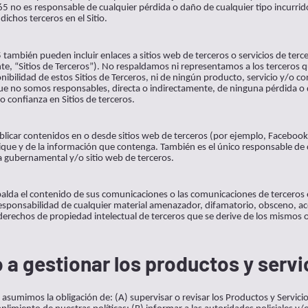
 no es responsable de cualquier pérdida o daño de cualquier tipo incurrid
ichos terceros en el Sitio.
 también pueden incluir enlaces a sitios web de terceros o servicios de ter
e, “Sitios de Terceros”). No respaldamos ni representamos a los terceros qu
ibilidad de estos Sitios de Terceros, ni de ningún producto, servicio y/o 
que no somos responsables, directa o indirectamente, de ninguna pérdida o 
 confianza en Sitios de terceros.
licar contenidos en o desde sitios web de terceros (por ejemplo, Facebook) y
que y de la información que contenga. También es el único responsable de c
a gubernamental y/o sitio web de terceros.
lda el contenido de sus comunicaciones o las comunicaciones de terceros 
 responsabilidad de cualquier material amenazador, difamatorio, obsceno, a
derechos de propiedad intelectual de terceros que se derive de los mismos o c
a gestionar los productos y servi
sumimos la obligación de: (A) supervisar o revisar los Productos y Servici