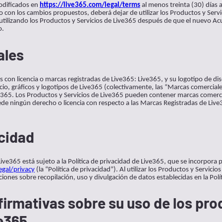
odificados en
https://live365.com/legal/terms
al menos treinta (30) días 
o con los cambios propuestos, deberá dejar de utilizar los Productos y Serv
 utilizando los Productos y Servicios de Live365 después de que el nuevo Ac
o.
ales
s con licencia o marcas registradas de Live365: Live365, y su logotipo de di
io, gráficos y logotipos de Live365 (colectivamente, las “Marcas comerciale
e365. Los Productos y Servicios de Live365 pueden contener marcas comercia
ede ningún derecho o licencia con respecto a las Marcas Registradas de Live
acidad
Live365 está sujeto a la Política de privacidad de Live365, que se incorpora 
egal/privacy
(la “Política de privacidad”). Al utilizar los Productos y Servici
ones sobre recopilación, uso y divulgación de datos establecidas en la Polít
irmativas sobre su uso de los pro
ve365