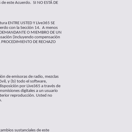
 de este Acuerdo. SI NO ESTÁ DE
ura ENTRE USTED Y Live365 SE
rdo con la Sección 14. A menos
OMO DEMANDANTE O MIEMBRO DE UN
sación (incluyendo compensación
GA EL PROCEDIMIENTO DE RECHAZO
ción de emisoras de radio, mezclas
vil, y (b) todo el software,
disposición por Live365 a través de
ansmisiones digitales a un usuario
sterior reproducción. Usted no
o.
ambios sustanciales de este