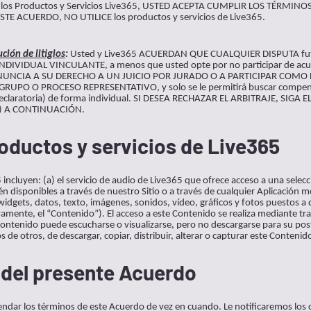
R los Productos y Servicios Live365, USTED ACEPTA CUMPLIR LOS TÉRMINOS
 ACUERDO, NO UTILICE los productos y servicios de Live365.
ución de litigios
:
Usted y Live365 ACUERDAN QUE CUALQUIER DISPUTA fut
IVIDUAL VINCULANTE, a menos que usted opte por no participar de acue
ED RENUNCIA A SU DERECHO A UN JUICIO POR JURADO O A PARTICIPAR C
UPO O PROCESO REPRESENTATIVO, y solo se le permitirá buscar compen
 declaratoria) de forma individual. SI DESEA RECHAZAR EL ARBITRAJE, SI
F) A CONTINUACIÓN.
oductos y servicios de Live365
 incluyen: (a) el servicio de audio de Live365 que ofrece acceso a una selec
 disponibles a través de nuestro Sitio o a través de cualquier Aplicación mó
dgets, datos, texto, imágenes, sonidos, vídeo, gráficos y fotos puestos a 
ivamente, el “Contenido”). El acceso a este Contenido se realiza mediante tr
l Contenido puede escucharse o visualizarse, pero no descargarse para su po
s de otros, de descargar, copiar, distribuir, alterar o capturar este Contenid
 del presente Acuerdo
dar los términos de este Acuerdo de vez en cuando. Le notificaremos los c