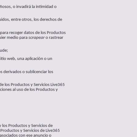
ñosos, o invadirá la intimidad o
uidos, entre otros, los derechos de
 para recoger datos de los Productos
quier medio para
scrapear
o rastrear
aude;
sitio web, una aplicación o un
s derivados o sublicenciar los
 de los Productos y Servicios Live365
aciones al uso de los Productos y
 los Productos y Servicios de
s Productos y Servicios de Live365
s asociados con ese anuncio o