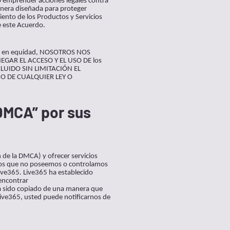
/o emprender acciones legales contra
anera diseñada para proteger
iento de los Productos y Servicios
e este Acuerdo.
 o en equidad, NOSOTROS NOS
GAR EL ACCESO Y EL USO DE los
LUIDO SIN LIMITACIÓN EL
O DE CUALQUIER LEY O
“DMCA” por sus
 de la DMCA) y ofrecer servicios
ceros que no poseemos o controlamos
ive365. Live365 ha establecido
 encontrar
ha sido copiado de una manera que
 Live365, usted puede notificarnos de