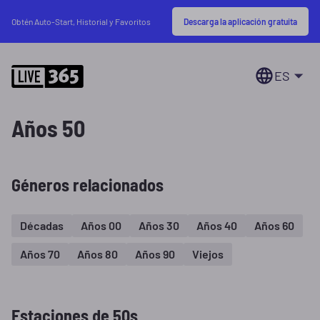
Descarga la aplicación gratuita
Obtén Auto-Start, Historial y Favoritos
ES
Años 50
Géneros relacionados
Décadas
Años 00
Años 30
Años 40
Años 60
Años 70
Años 80
Años 90
Viejos
Estaciones de 50s