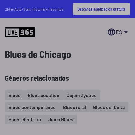
Descarga la aplicación gratuita
Obtén Auto-Start, Historial y Favoritos
ES
Blues de Chicago
Géneros relacionados
Blues
Blues acústico
Cajún/Zydeco
Blues contemporáneo
Blues rural
Blues del Delta
Blues eléctrico
Jump Blues