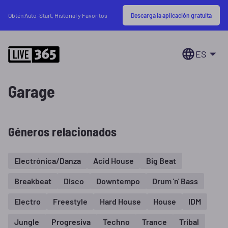
Descarga la aplicación gratuita
Obtén Auto-Start, Historial y Favoritos
ES
Garage
Géneros relacionados
Electrónica/Danza
Acid House
Big Beat
Breakbeat
Disco
Downtempo
Drum 'n' Bass
Electro
Freestyle
Hard House
House
IDM
Jungle
Progresiva
Techno
Trance
Tribal