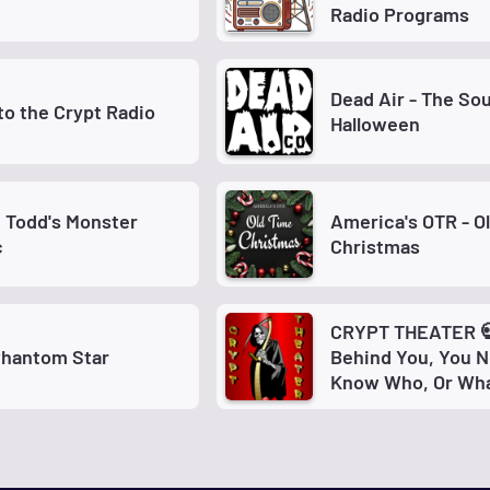
Radio Programs
Dead Air - The So
to the Crypt Radio
Halloween
 Todd's Monster
America's OTR - O
c
Christmas
CRYPT THEATER 
Phantom Star
Behind You, You 
Know Who, Or Wha
Following You!