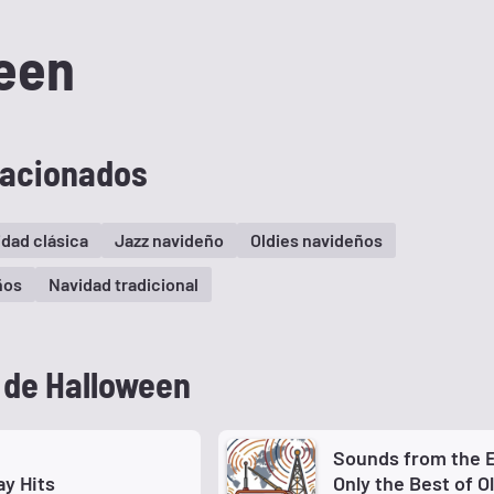
een
lacionados
dad clásica
Jazz navideño
Oldies navideños
ños
Navidad tradicional
 de Halloween
Sounds from the E
ay Hits
Only the Best of O