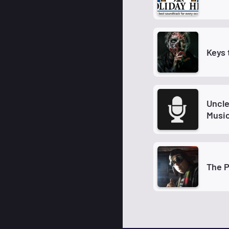
Keys 
Uncle
Musi
The 