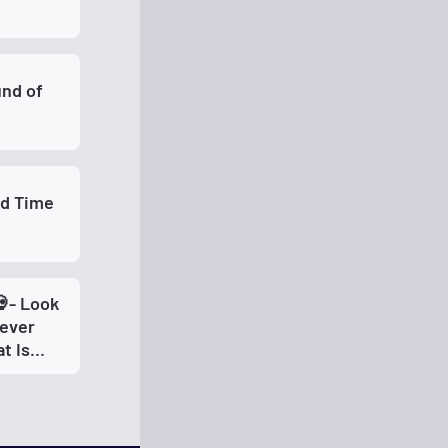
und of
ld Time
- Look
Never
t Is