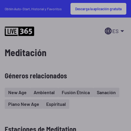
Descarga la aplicación gratuita
Obtén Auto-Start, Historial y Favoritos
ES
Meditación
Géneros relacionados
New Age
Ambiental
Fusión Étnica
Sanación
Piano New Age
Espiritual
Estaciones de Meditation