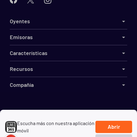
Oyentes
Emisoras
Características
Recursos
Compañía
©
2026
Live365
Escucha más con nuestra aplicación
Términos
DMCA
Privacidad
Cookies
No vender mi información
Abrir
móvil