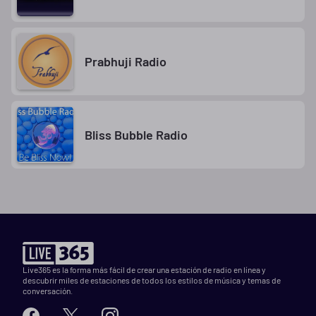
Prabhuji Radio
Bliss Bubble Radio
Live365 es la forma más fácil de crear una estación de radio en línea y
descubrir miles de estaciones de todos los estilos de música y temas de
conversación.