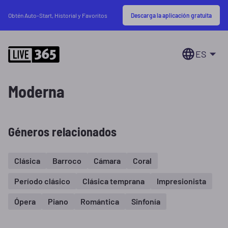
Descarga la aplicación gratuita
Obtén Auto-Start, Historial y Favoritos
ES
Moderna
Géneros relacionados
Clásica
Barroco
Cámara
Coral
Período clásico
Clásica temprana
Impresionista
Ópera
Piano
Romántica
Sinfonía