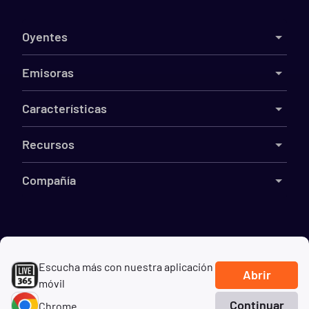
Oyentes
Emisoras
Características
Recursos
Compañía
©
2026
Live365
Escucha más con nuestra aplicación
Términos
DMCA
Privacidad
Cookies
No vender mi información
Abrir
móvil
Continuar
Chrome