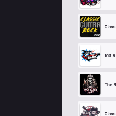
Class
103.5
The R
Class