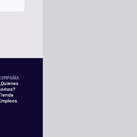
COMPAÑÍA
¿Quiénes
somos?
Tienda
Empleos