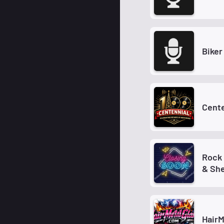
Biker
Cente
Rock 
& Sh
HairM