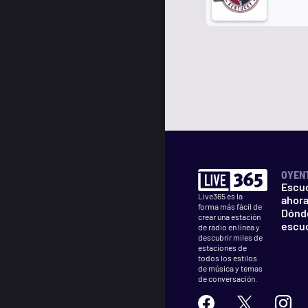
OYEN
Escu
Live365 es la
ahor
forma más fácil de
Dónd
crear una estación
escu
de radio en línea y
descubrir miles de
estaciones de
todos los estilos
de música y temas
de conversación.