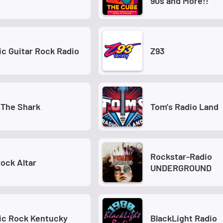
90s and More!!
ic Guitar Rock Radio
Z93
 The Shark
Tom's Radio Land
Rockstar-Radio
ock Altar
UNDERGROUND
ic Rock Kentucky
BlackLight Radio