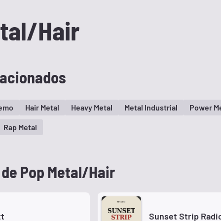
tal/Hair
lacionados
remo
Hair Metal
Heavy Metal
Metal Industrial
Power Me
Rap Metal
 de Pop Metal/Hair
tt
Sunset Strip Radi