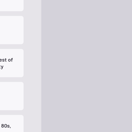
est of
ity
 80s,