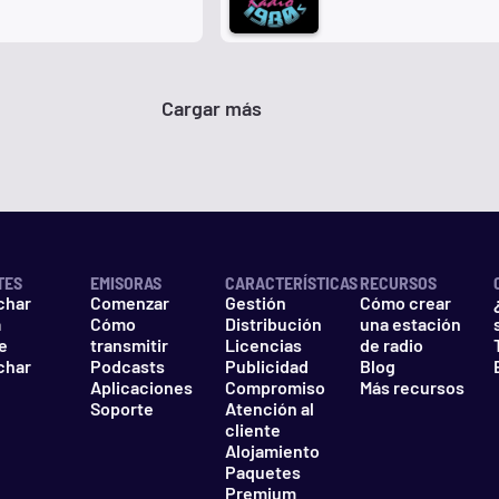
Cargar más
TES
EMISORAS
CARACTERÍSTICAS
RECURSOS
char
Comenzar
Gestión
Cómo crear
a
Cómo
Distribución
una estación
e
transmitir
Licencias
de radio
char
Podcasts
Publicidad
Blog
Aplicaciones
Compromiso
Más recursos
Soporte
Atención al
cliente
Alojamiento
Paquetes
Premium