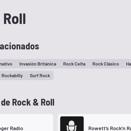
 Roll
lacionados
nativo
Invasión Británica
Rock Celta
Rock Clásico
Ha
Rockabilly
Surf Rock
de Rock & Roll
ger Radio
Rowett’s Rock’n R