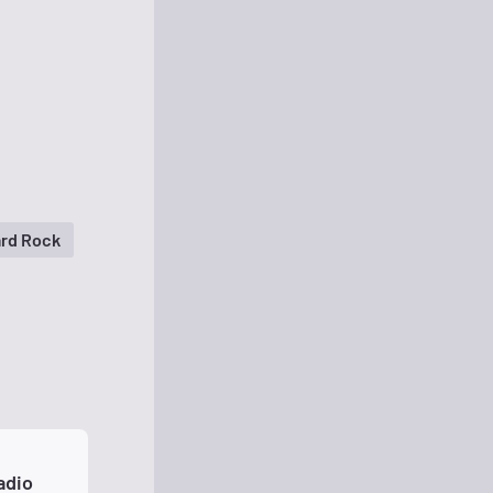
rd Rock
adio