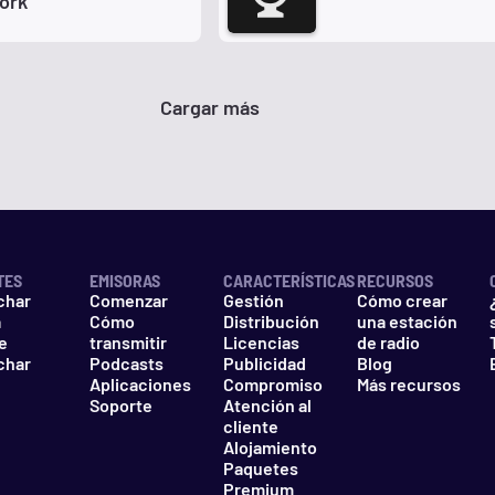
ork
Cargar más
TES
EMISORAS
CARACTERÍSTICAS
RECURSOS
char
Comenzar
Gestión
Cómo crear
a
Cómo
Distribución
una estación
e
transmitir
Licencias
de radio
char
Podcasts
Publicidad
Blog
Aplicaciones
Compromiso
Más recursos
Soporte
Atención al
cliente
Alojamiento
Paquetes
Premium