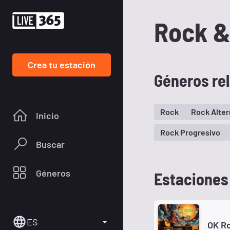
Rock &
Crea tu estación
Géneros re
Rock
Rock Alter
Inicio
Rock Progresivo
Buscar
Géneros
Estaciones 
ES
OK Ro