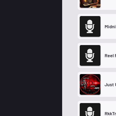
Midni
Reel 
Just 
RkkT