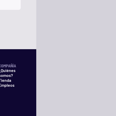
COMPAÑÍA
¿Quiénes
somos?
Tienda
Empleos