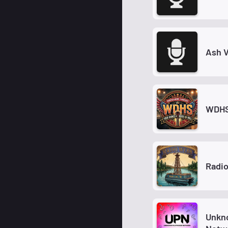
Ash V
WDH
Radi
Unkn