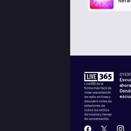
Netw
OYEN
Escu
Live365 es la
ahor
forma más fácil de
Dónd
crear una estación
escu
de radio en línea y
descubrir miles de
estaciones de
todos los estilos
de música y temas
de conversación.