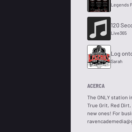
Legends 
120 Sec
Live365
Log ont
Sarah
ACERCA
The ONLY station i
True Grit, Red Dir
new ones! For busin
ravencademedia@