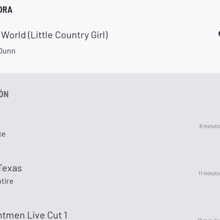
ORA
World (Little Country Girl)
Dunn
IÓN
o
8 minuto
ce
 Texas
11 minuto
tire
ntmen Live Cut 1