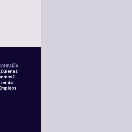
COMPAÑÍA
¿Quiénes
somos?
Tienda
Empleos