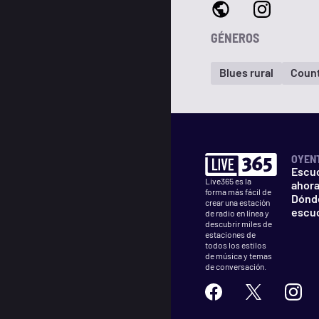
GÉNEROS
Blues rural
Coun
OYEN
Escu
Live365 es la
ahor
forma más fácil de
Dónd
crear una estación
escu
de radio en línea y
descubrir miles de
estaciones de
todos los estilos
de música y temas
de conversación.