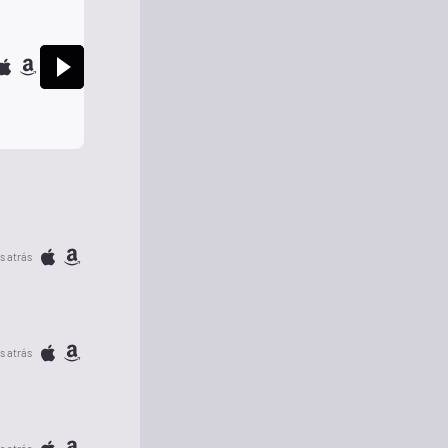
s atrás
s atrás