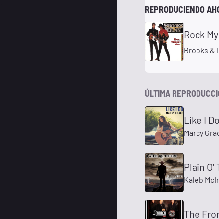
REPRODUCIENDO AH
Rock My 
Brooks & 
ÚLTIMA REPRODUCC
Like I D
Marcy Gra
Plain O'
Kaleb McIn
The Fro