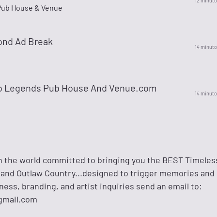
12 minuto
Pub House & Venue
ond Ad Break
14 minuto
o Legends Pub House And Venue.com
14 minuto
n the world committed to bringing you the BEST Timeles
t, and Outlaw Country...designed to trigger memories and
ess, branding, and artist inquiries send an email to:
gmail.com