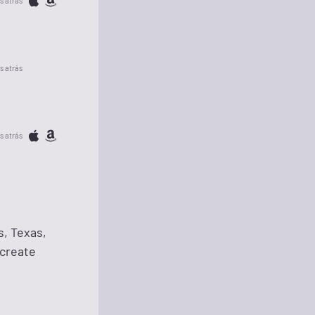
s atrás
s atrás
s atrás
s, Texas,
 create