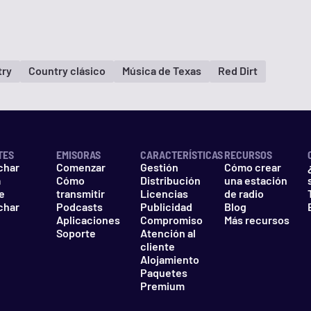
try
Country clásico
Música de Texas
Red Dirt
TES
EMISORAS
CARACTERÍSTICAS
RECURSOS
char
Comenzar
Gestión
Cómo crear
a
Cómo
Distribución
una estación
e
transmitir
Licencias
de radio
char
Podcasts
Publicidad
Blog
Aplicaciones
Compromiso
Más recursos
Soporte
Atención al
cliente
Alojamiento
Paquetes
Premium