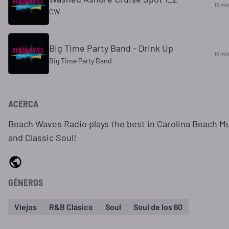
13 mi
CW
Big Time Party Band - Drink Up
16 mi
Big Time Party Band
ACERCA
Beach Waves Radio plays the best in Carolina Beach M
and Classic Soul!
GÉNEROS
Viejos
R&B Clásico
Soul
Soul de los 60