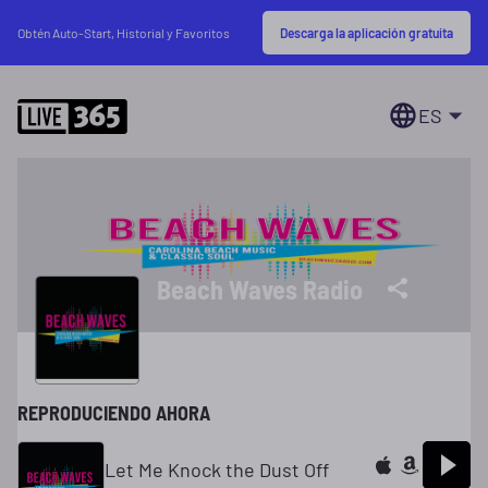
Descarga la aplicación gratuita
Obtén Auto-Start, Historial y Favoritos
ES
Beach Waves Radio
REPRODUCIENDO AHORA
Let Me Knock the Dust Off