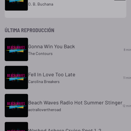
O. B. Buchana
ÚLTIMA REPRODUCCIÓN
Gonna Win You Back
8 mi
The Contours
Fell In Love Too Late
11 mi
Carolina Breakers
Beach Waves Radio Hot Summer Stinger
12 mi
aotrallovertheroad
Washed Ashore Cruise Spot 1_2