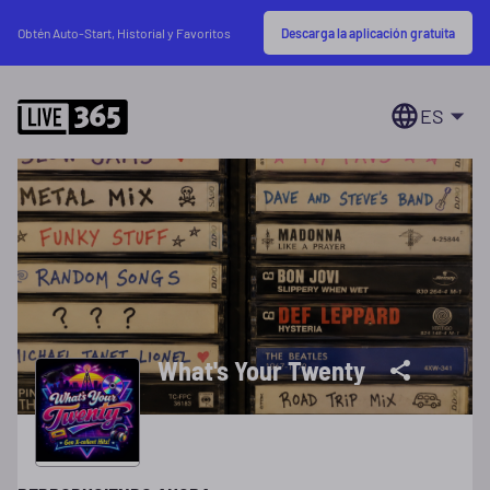
Descarga la aplicación gratuita
Obtén Auto-Start, Historial y Favoritos
ES
What's Your Twenty