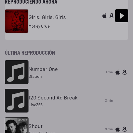
REPRODUCIENDO AHORA
Girls, Girls, Girls
Mötley Crüe
ÚLTIMA REPRODUCCIÓN
Number One
1 min
Station
120 Second Ad Break
3 min
Live365
Shout
9 min