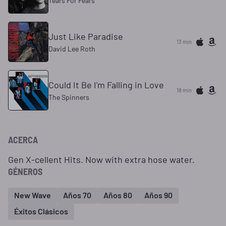
Tears For Fears
Just Like Paradise
13 min
David Lee Roth
Could It Be I'm Falling in Love
18 min
The Spinners
ACERCA
Gen X-cellent Hits. Now with extra hose water.
GÉNEROS
New Wave
Años 70
Años 80
Años 90
Éxitos Clásicos