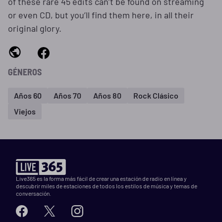
of these rare 45 edits can’t be found on streaming
or even CD, but you’ll find them here, in all their
original glory.
GÉNEROS
Años 60
Años 70
Años 80
Rock Clásico
Viejos
Live365 es la forma más fácil de crear una estación de radio en línea y
descubrir miles de estaciones de todos los estilos de música y temas de
conversación.