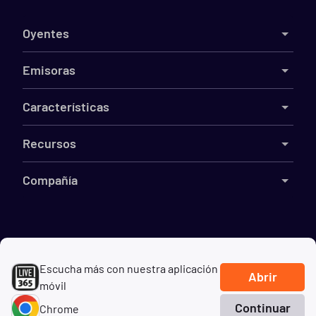
Oyentes
Emisoras
Características
Recursos
Compañía
©
2026
Live365
Escucha más con nuestra aplicación
Términos
DMCA
Privacidad
Cookies
No vender mi información
Abrir
móvil
Continuar
Chrome