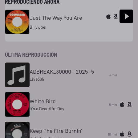
REPRODUCIENDO AHORA
Just The Way You Are
Billy Joel
ÚLTIMA REPRODUCCIÓN
ADBREAK_30000 - 2025 -5
3 min
Live365
White Bird
6 min
It's a Beautiful Day
Keep The Fire Burnin'
10 min