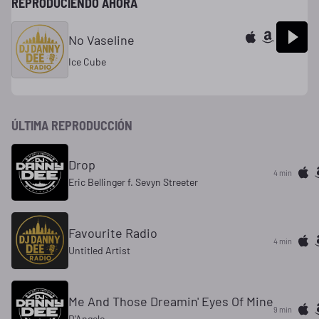
REPRODUCIENDO AHORA
No Vaseline
Ice Cube
ÚLTIMA REPRODUCCIÓN
Drop
4 min
Eric Bellinger f. Sevyn Streeter
Favourite Radio
4 min
Untitled Artist
Me And Those Dreamin' Eyes Of Mine
9 min
D'Angelo