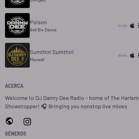
Poison
14 min
Bell Biv Devoe
Sumthin' Sumthin'
18 min
Maxwell
ACERCA
Welcome to DJ Danny Dee Radio – home of The Harlem
Showstopper! 🎧 Bringing you nonstop live mixes
GÉNEROS