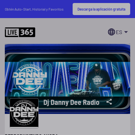
Descarga la aplicación gratuita
Obtén Auto-Start, Historial y Favoritos
ES
Dj Danny Dee Radio