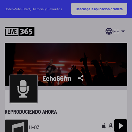
Descarga la aplicación gratuita
Obtén Auto-Start, Historial y Favoritos
ES
Echo66fm
REPRODUCIENDO AHORA
11-03