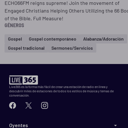
ECHO66FM reigns supreme! Join the movement of
Engaged Christians Helping Others Utilizing the 66 Bo
of the Bible, Full Measure!
GÉNEROS
Gospel
Gospel contemporáneo
Alabanza/Adoración
Gospel tradicional
Sermones/Servicios
Live365 es la forma más fácil de crear una estación de radio en línea y
descubrir miles de estaciones de todos los estilos de música y temas de
conversación.
Oyentes