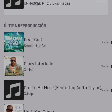
UNMASKED PT 2 J Lynch 2022
ÚLTIMA REPRODUCCIÓN
Dear God
8 min
Smokie Norful
Glory Interlude
10 min
G-Nap
Got To Be More (Featuring Anita Taylor)
14 min
G.Nap
Until You Come