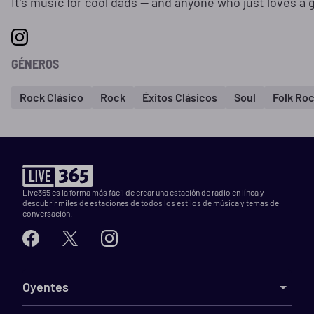
It’s music for cool dads — and anyone who just loves a
GÉNEROS
Rock Clásico
Rock
Éxitos Clásicos
Soul
Folk Ro
Live365 es la forma más fácil de crear una estación de radio en línea y
descubrir miles de estaciones de todos los estilos de música y temas de
conversación.
Oyentes