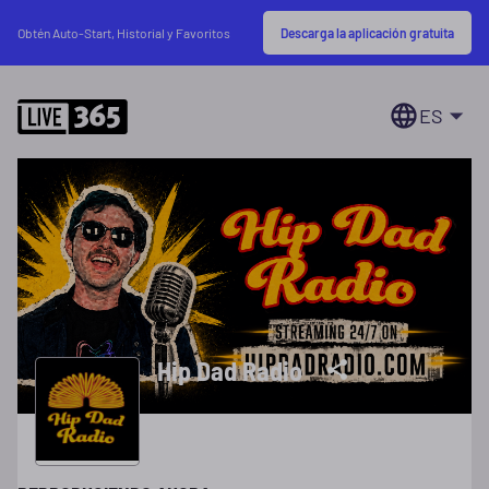
Descarga la aplicación gratuita
Obtén Auto-Start, Historial y Favoritos
ES
Hip Dad Radio