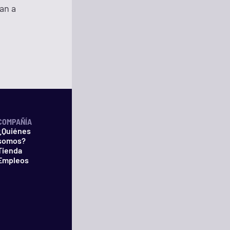
an a
COMPAÑÍA
¿Quiénes
somos?
Tienda
Empleos