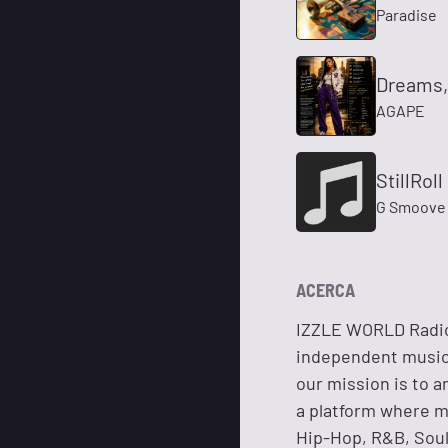
Paradise
Dreams, 
AGAPE
StillRoll
G Smoove
ACERCA
IZZLE WORLD Radio 
independent music, 
our mission is to a
a platform where m
Hip-Hop, R&B, Soul,