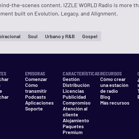
hind-the-scenes content, IZZLE WORLD Radio is more th
ement built on Evolution, Legacy, and Alignment.
piracional
Soul
Urbano y R&B
Gospel
TES
EMISORAS
CARACTERÍSTICAS
RECURSOS
char
Comenzar
Gestión
Cómo crear
a
Cómo
Distribución
una estación
e
transmitir
Licencias
de radio
char
Podcasts
Publicidad
Blog
Aplicaciones
Compromiso
Más recursos
Soporte
Atención al
cliente
Alojamiento
Paquetes
Premium