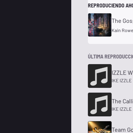
REPRODUCIENDO AH
The Gosp
Kain Row
ÚLTIMA REPRODUCC
IZZLE 
IKE IZZLE
The Call
IKE IZZLE
Team Go