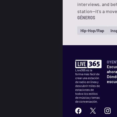
interviews, and be
station—it's a mov
GÉNEROS
Hip-Hop/Rap
Ins
OYEN
Escu
Live365 es la
ahor
forma más fácil de
Dónd
crear una estación
escu
de radio en línea y
descubrir miles de
estaciones de
todos los estilos
de música y temas
de conversación.