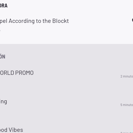
ORA
el According to the Blockt
e
IÓN
WORLD PROMO
2 minuto
ing
5 minuto
od Vibes