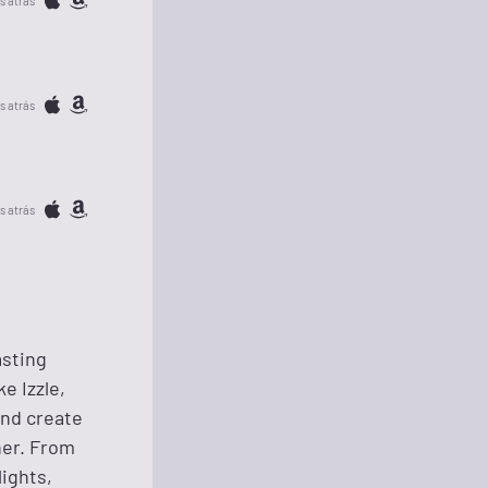
s atrás
s atrás
s atrás
asting
e Izzle,
and create
her. From
lights,