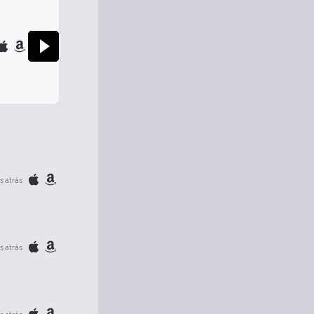
s atrás
s atrás