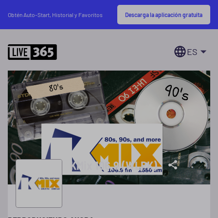
Descarga la aplicación gratuita
Obtén Auto-Start, Historial y Favoritos
ES
KMix 106.9 (WLPK)