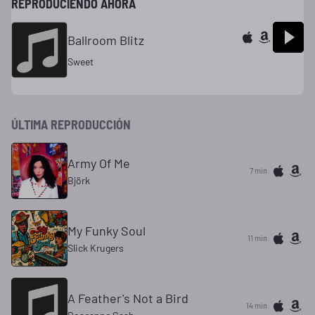
REPRODUCIENDO AHORA
Ballroom Blitz
Sweet
ÚLTIMA REPRODUCCIÓN
Army Of Me
7 min
Björk
My Funky Soul
11 min
Slick Krugers
A Feather's Not a Bird
14 min