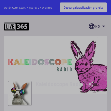
Descarga la aplicación gratuita
Obtén Auto-Start, Historial y Favoritos
ES
Kaleidoscope Radio