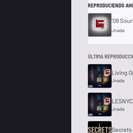
REPRODUCIENDO AH
‘09 Sour
Jnada
ÚLTIMA REPRODUCC
Living O
Jnada
LESNYC
Jnada
Secrets