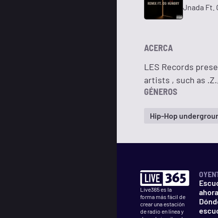
Jnada Ft.
ACERCA
LES Records present
artists , such as .
GÉNEROS
Hip-Hop undergrou
OYEN
Escu
Live365 es la
ahor
forma más fácil de
Dónd
crear una estación
escu
de radio en línea y