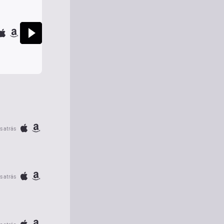
s atrás
s atrás