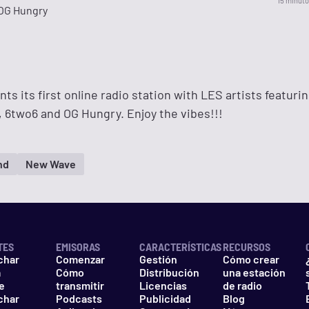
15 minuto
 OG Hungry
s its first online radio station with LES artists featuri
Z., 6two6 and OG Hungry. Enjoy the vibes!!!
nd
New Wave
TES
EMISORAS
CARACTERÍSTICAS
RECURSOS
char
Comenzar
Gestión
Cómo crear
a
Cómo
Distribución
una estación
e
transmitir
Licencias
de radio
char
Podcasts
Publicidad
Blog