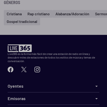
GÉNEROS
Cristiana
Rap cristiano
Alabanza/Adoración
Sermon
Gospel tradicional
Live365 es la forma más fácil de crear una estación de radio en línea y
descubrir miles de estaciones de todos los estilos de música y temas de
conversación.
Oyentes
Emisoras