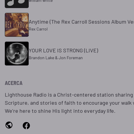
william white
Anytime (The Rex Carroll Sessions Album Ve
Rex Carrol
YOUR LOVE IS STRONG (LIVE)
Brandon Lake & Jon Foreman
ACERCA
Lighthouse Radio is a Christ‑centered station sharing
Scripture, and stories of faith to encourage your walk
We’re here to shine His light into everyday life.