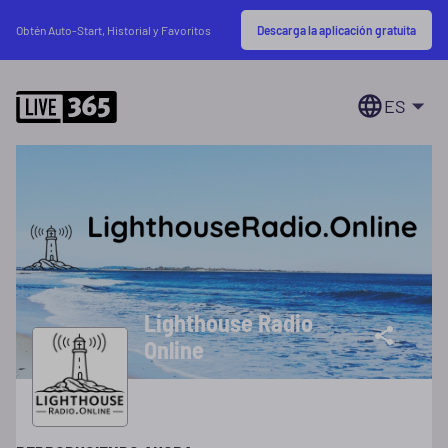
Descarga la aplicación gratuita
Obtén Auto-Start, Historial y Favoritos
ES
Lighthouse Radio
Online