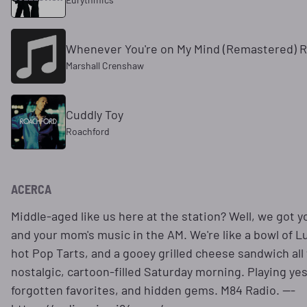
Whenever You're on My Mind (Remastered) 
Marshall Crenshaw
Cuddly Toy
Roachford
ACERCA
Middle-aged like us here at the station? Well, we got y
and your mom's music in the AM. We're like a bowl of 
hot Pop Tarts, and a gooey grilled cheese sandwich all
nostalgic, cartoon-filled Saturday morning. Playing yes
forgotten favorites, and hidden gems. M84 Radio. ---