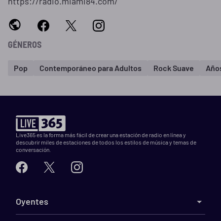
https://radio.miami84.com/
GÉNEROS
Pop
Contemporáneo para Adultos
Rock Suave
Año
Live365 es la forma más fácil de crear una estación de radio en línea y
descubrir miles de estaciones de todos los estilos de música y temas de
conversación.
Oyentes