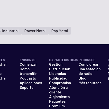
l Industrial
Power Metal
Rap Metal
TES
EMISORAS
CARACTERÍSTICAS
RECURSOS
char
Comenzar
Gestión
Cómo crear
a
Cómo
Distribución
una estación
e
transmitir
Licencias
de radio
char
Podcasts
Publicidad
Blog
Aplicaciones
Compromiso
Más recursos
Soporte
Atención al
cliente
Alojamiento
Paquetes
Premium