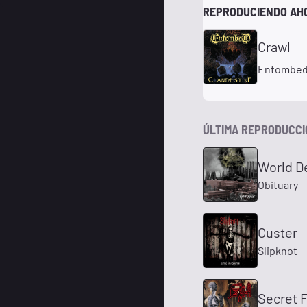
REPRODUCIENDO AH
Crawl
Entombe
ÚLTIMA REPRODUCC
World D
Obituary
Custer
Slipknot
Secret 