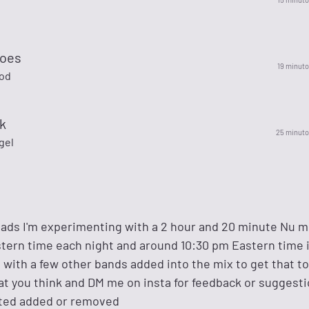
hoes
19 minuto
od
k
25 minuto
gel
eads I'm experimenting with a 2 hour and 20 minute Nu m
stern time each night and around 10:30 pm Eastern time i
 with a few other bands added into the mix to get that to
at you think and DM me on insta for feedback or suggest
ted added or removed