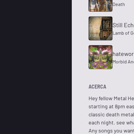
Death
Still Ec
Lamb of G
hatewor
Morbid An
ACERCA
Hey fellow Metal H
starting at 8pm ea
classic death metal
each night. see wh
Any songs you wan