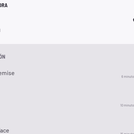
ORA
d
IÓN
emise
6 minuto
10 minuto
Face
15 minuto