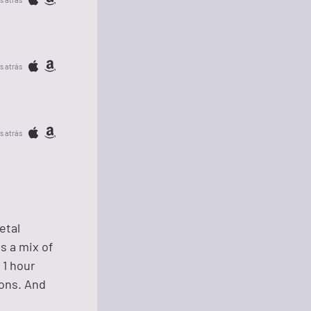
s atrás
s atrás
etal
s a mix of
 1 hour
ions. And