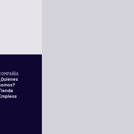
COMPAÑÍA
¿Quiénes
somos?
Tienda
Empleos