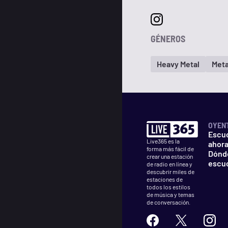
GÉNEROS
Heavy Metal
Meta
OYEN
Escu
Live365 es la
ahor
forma más fácil de
Dónd
crear una estación
escu
de radio en línea y
descubrir miles de
estaciones de
todos los estilos
de música y temas
de conversación.