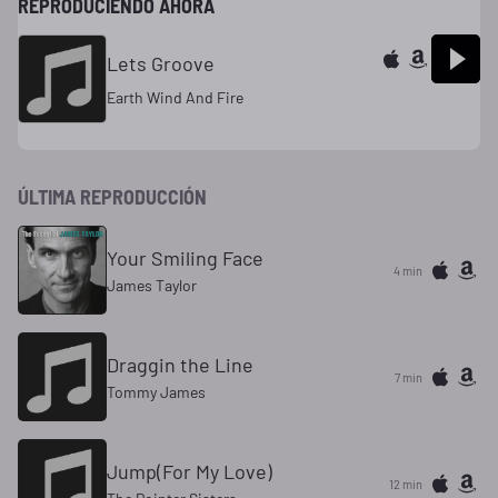
REPRODUCIENDO AHORA
Lets Groove
Earth Wind And Fire
ÚLTIMA REPRODUCCIÓN
Your Smiling Face
4 min
James Taylor
Draggin the Line
7 min
Tommy James
Jump(For My Love)
12 min