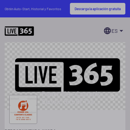
Descarga la aplicación gratuita
Obtén Auto-Start, Historial y Favoritos
ES
Power 104 - Canton's
Classic Hits Of The
70's & 80's