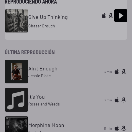
REPRODUCIENDO AHORA
Give Up Thinking
Chaser Crouch
ÚLTIMA REPRODUCCIÓN
Ain't Enough
4 min
Jessie Blake
It's You
7 min
Roses and Weeds
Morphine Moon
11 min