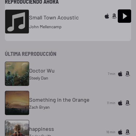
REPRODUCIENDO AHORA
Small Town Acoustic
John Mellencamp
ÚLTIMA REPRODUCCIÓN
Doctor Wu
7 min
Steely Dan
Something in the Orange
11 min
Zach Bryan
happiness
16 min