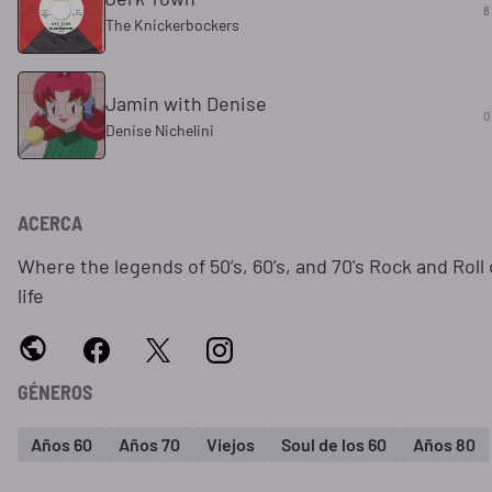
8
The Knickerbockers
Jamin with Denise
0
Denise Nichelini
ACERCA
Where the legends of 50’s, 60’s, and 70's Rock and Roll
life
GÉNEROS
Años 60
Años 70
Viejos
Soul de los 60
Años 80