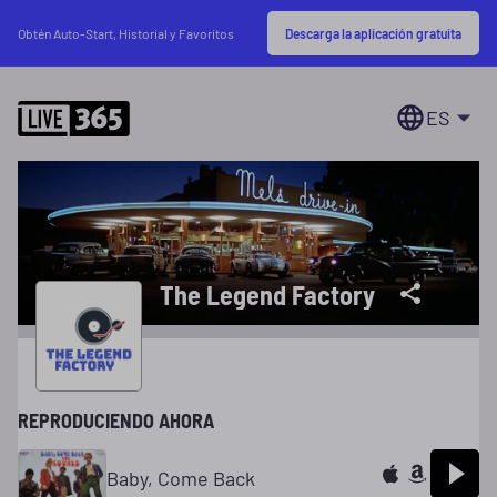
Descarga la aplicación gratuita
Obtén Auto-Start, Historial y Favoritos
ES
The Legend Factory
REPRODUCIENDO AHORA
Baby, Come Back