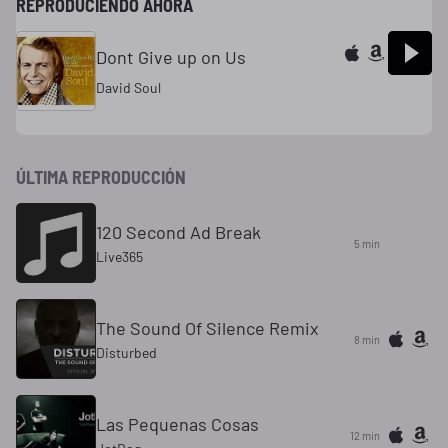
REPRODUCIENDO AHORA
Dont Give up on Us
David Soul
ÚLTIMA REPRODUCCIÓN
120 Second Ad Break
5 min
Live365
The Sound Of Silence Remix
8 min
Disturbed
Las Pequenas Cosas
12 min