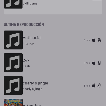
Skillibeng
ÚLTIMA REPRODUCCIÓN
Antisocial
5 min
Intence
247
8 min
Kash
charly b jingle
8 min
charly b jingle
Attention