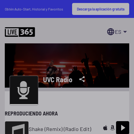
Descarga la aplicación gratuita
Obtén Auto-Start, Historial y Favoritos
ES
UVC Radio
REPRODUCIENDO AHORA
Shake (Remix) (Radio Edit)