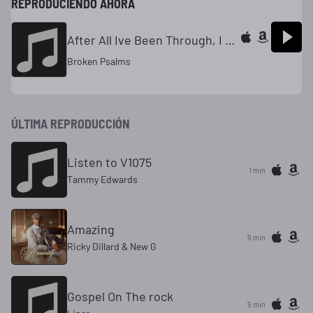
REPRODUCIENDO AHORA
After All Ive Been Through, I Still Have a Praise
Broken Psalms
ÚLTIMA REPRODUCCIÓN
Listen to V1075
1 min
Tammy Edwards
Amazing
5 min
Ricky Dillard & New G
Gospel On The rock
5 min