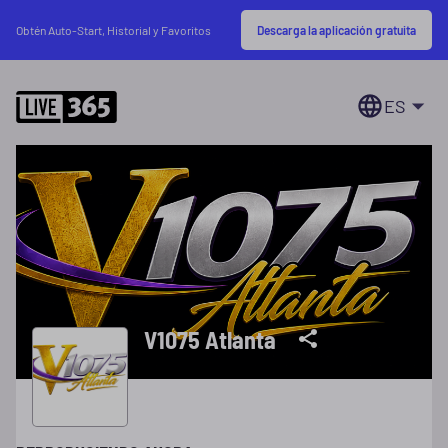
Descarga la aplicación gratuita
Obtén Auto-Start, Historial y Favoritos
ES
V1075 Atlanta