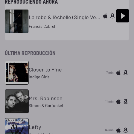
REPRODUCIENDO AHORA
La robe & l'échelle (Single Version)
Francis Cabrel
ÚLTIMA REPRODUCCIÓN
Closer to Fine
7 min
Indigo Girls
Mrs. Robinson
11 min
Simon & Garfunkel
Lefty
14 min