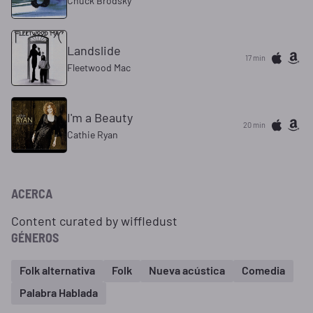
Chuck Brodsky
Landslide
17 min
Fleetwood Mac
I'm a Beauty
20 min
Cathie Ryan
ACERCA
Content curated by wiffledust
GÉNEROS
Folk alternativa
Folk
Nueva acústica
Comedia
Palabra Hablada