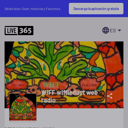
Descarga la aplicación gratuita
Obtén Auto-Start, Historial y Favoritos
ES
WIFF wiffledust web
radio