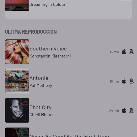
Dreaming in Colour
ÚLTIMA REPRODUCCIÓN
Southern Voice
13 min
Konstantin Klashtorni
Antonia
19 min
Pat Metheny
Phat City
24 min
Chieli Minucci
Never As Good As The First Time