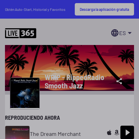
Descarga la aplicación gratuita
Obtén Auto-Start, Historial y Favoritos
ES
WRIP - RippedRadio
Smooth Jazz
REPRODUCIENDO AHORA
The Dream Merchant