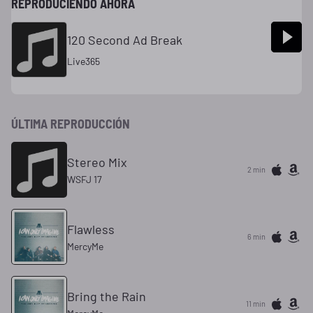
REPRODUCIENDO AHORA
120 Second Ad Break
Live365
ÚLTIMA REPRODUCCIÓN
Stereo Mix
2 min
WSFJ 17
Flawless
6 min
MercyMe
Bring the Rain
11 min