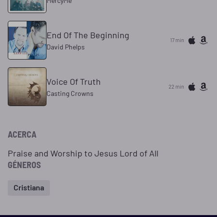
MercyMe
End Of The Beginning
17 min
David Phelps
Voice Of Truth
22 min
Casting Crowns
ACERCA
Praise and Worship to Jesus Lord of All
GÉNEROS
Cristiana