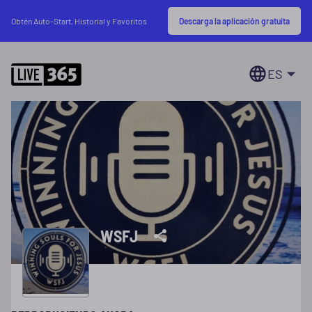
Descarga la aplicación gratuita
Obtén Auto-Start, Historial y Favoritos
ES
WSFJ