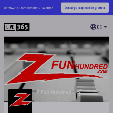
Descarga la aplicación gratuita
Obtén Auto-Start, Historial y Favoritos
ES
Z Fun Hundred