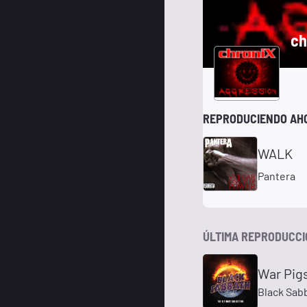
ch
REPRODUCIENDO AH
WALK
Pantera
ÚLTIMA REPRODUCC
War Pig
Black Sab