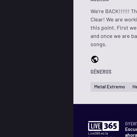
We're BACK!!!!!! T
Clear! We are worki
this point. First we
and once we are ba
songs.
GÉNEROS
Metal Extremo
H
OYEN
Escu
Live365 es la
ahor