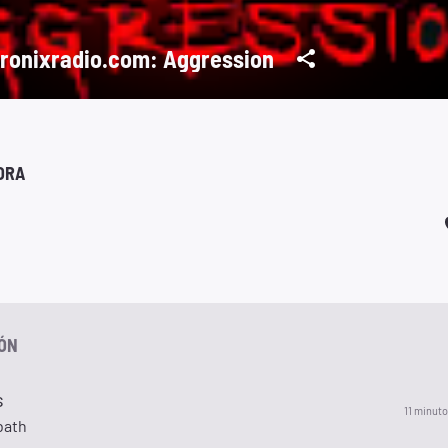
ronixradio.com: Aggression
ORA
IÓN
s
11 minuto
bath