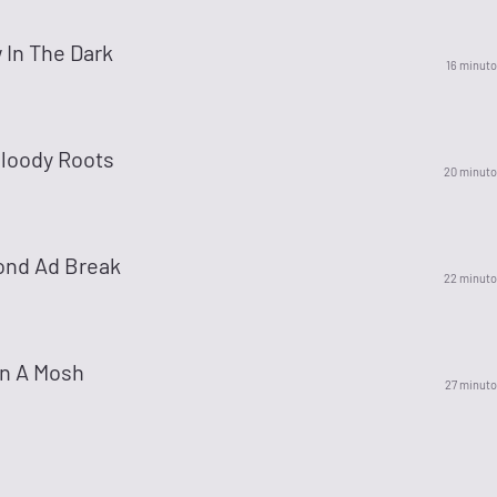
 In The Dark
16 minuto
Bloody Roots
20 minuto
ond Ad Break
22 minuto
In A Mosh
27 minuto