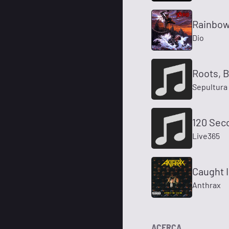
Rainbow
Dio
Roots, 
Sepultura
120 Sec
Live365
Caught 
Anthrax
ACERCA