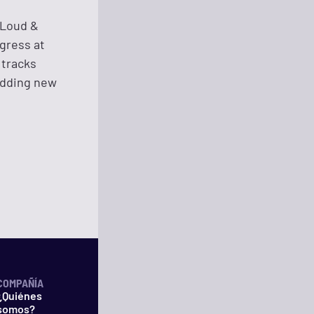
 Loud &
ogress at
 tracks
adding new
COMPAÑÍA
¿Quiénes
somos?