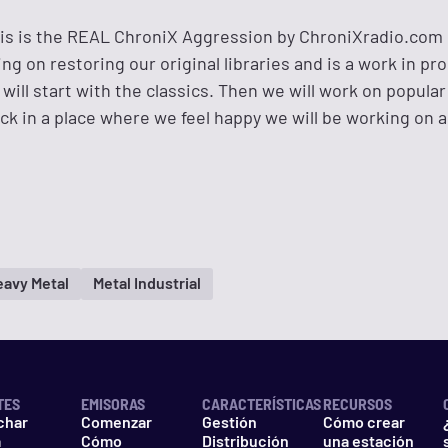
his is the REAL ChroniX Aggression by ChroniXradio.com
ng on restoring our original libraries and is a work in pr
 will start with the classics. Then we will work on popular
ck in a place where we feel happy we will be working on 
eavy Metal
Metal Industrial
TES
EMISORAS
CARACTERÍSTICAS
RECURSOS
char
Comenzar
Gestión
Cómo crear
a
Cómo
Distribución
una estación