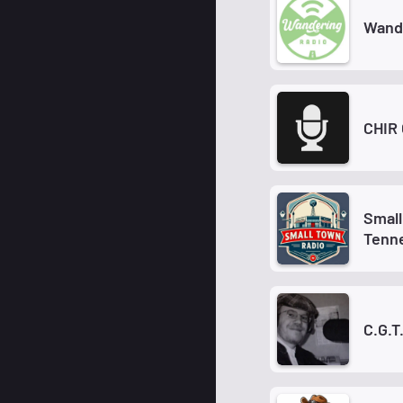
Wand
CHIR
Small
Tenn
C.G.T