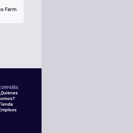
ss Farm
COMPAÑÍA
¿Quiénes
somos?
Tienda
Empleos