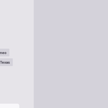
áneo
 Texas