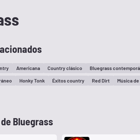
ass
lacionados
ntry
Americana
Country clásico
Bluegrass contempor
ráneo
Honky Tonk
Éxitos country
Red Dirt
Música de
 de Bluegrass