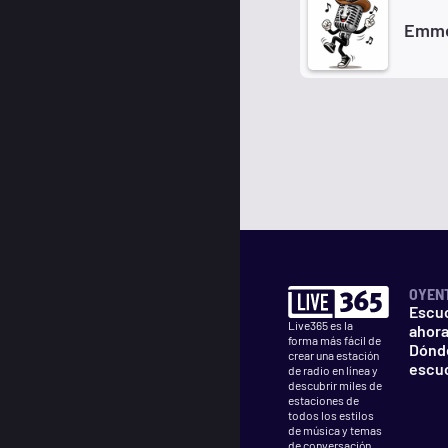
Emme
OYEN
Escu
Live365 es la
ahor
forma más fácil de
Dónd
crear una estación
escu
de radio en línea y
descubrir miles de
estaciones de
todos los estilos
de música y temas
de conversación.