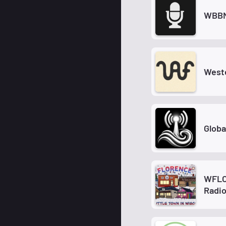
WBB
West
Globa
WFLO
Radi