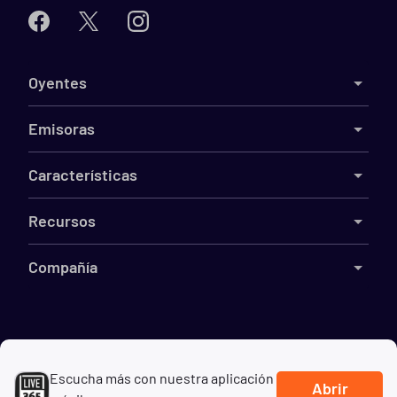
Oyentes
Emisoras
Características
Recursos
Compañía
©
2026
Live365
Escucha más con nuestra aplicación
Términos
DMCA
Privacidad
Cookies
No vender mi información
Abrir