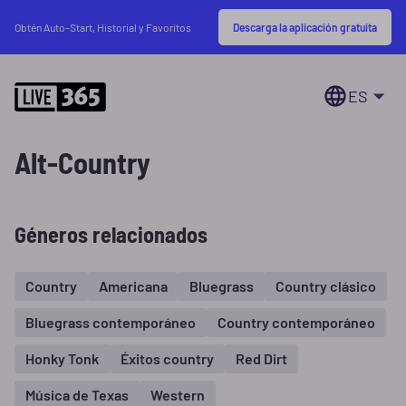
Descarga la aplicación gratuita
Obtén Auto-Start, Historial y Favoritos
ES
Alt-Country
Géneros relacionados
Country
Americana
Bluegrass
Country clásico
Bluegrass contemporáneo
Country contemporáneo
Honky Tonk
Éxitos country
Red Dirt
Música de Texas
Western