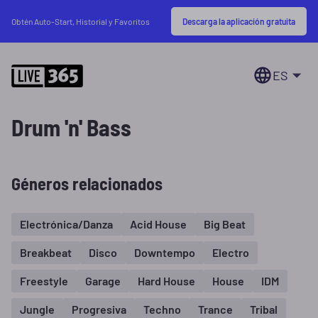
Descarga la aplicación gratuita
Obtén Auto-Start, Historial y Favoritos
ES
Drum 'n' Bass
Géneros relacionados
Electrónica/Danza
Acid House
Big Beat
Breakbeat
Disco
Downtempo
Electro
Freestyle
Garage
Hard House
House
IDM
Jungle
Progresiva
Techno
Trance
Tribal