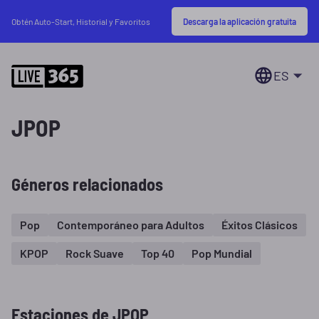
Descarga la aplicación gratuita
Obtén Auto-Start, Historial y Favoritos
ES
JPOP
Géneros relacionados
Pop
Contemporáneo para Adultos
Éxitos Clásicos
KPOP
Rock Suave
Top 40
Pop Mundial
Estaciones de JPOP