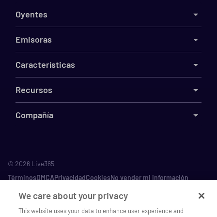
Oyentes
Emisoras
Características
Recursos
Compañía
©
2026
Live365
Términos
DMCA
Privacidad
Cookies
No vender mi información
We care about your privacy
This website uses your data to enhance user experience and