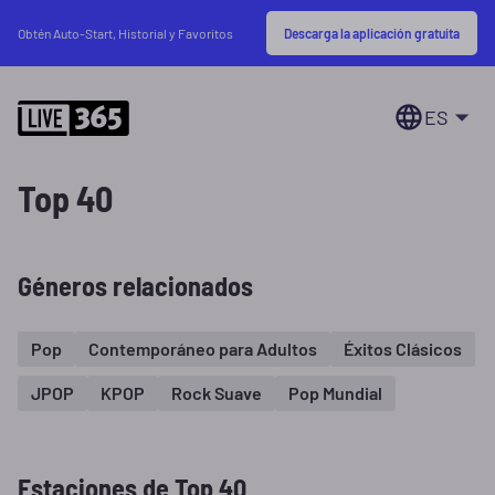
Descarga la aplicación gratuita
Obtén Auto-Start, Historial y Favoritos
ES
Top 40
Géneros relacionados
Pop
Contemporáneo para Adultos
Éxitos Clásicos
JPOP
KPOP
Rock Suave
Pop Mundial
Estaciones de Top 40