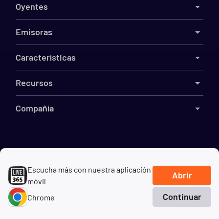
Oyentes
Emisoras
Características
Recursos
Compañía
©
2026
Live365
Escucha más con nuestra aplicación
Términos
DMCA
Privacidad
Cookies
No vender mi información
Abrir
móvil
Continuar
Chrome
Inicio
Buscar
Géneros