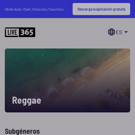
Descarga la aplicación gratuita
Obtén Auto-Start, Historial y Favoritos
ES
Reggae
Subgéneros