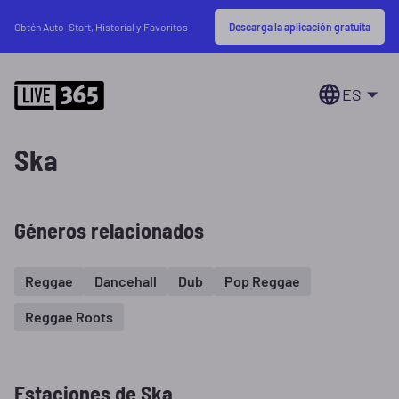
Descarga la aplicación gratuita
Obtén Auto-Start, Historial y Favoritos
ES
Ska
Géneros relacionados
Reggae
Dancehall
Dub
Pop Reggae
Reggae Roots
Estaciones de Ska