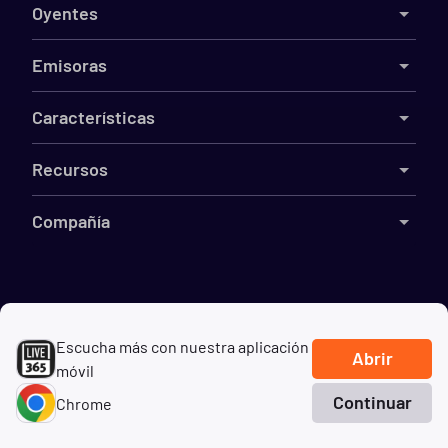
Oyentes
Emisoras
Características
Recursos
Compañía
©
2026
Live365
Escucha más con nuestra aplicación
Términos
DMCA
Privacidad
Cookies
No vender mi información
Abrir
móvil
Continuar
Chrome
Inicio
Buscar
Géneros