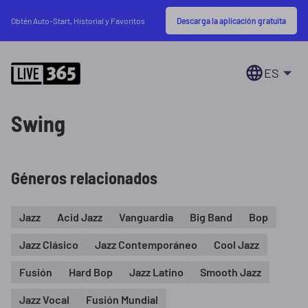
Descarga la aplicación gratuita
Obtén Auto-Start, Historial y Favoritos
ES
Swing
Géneros relacionados
Jazz
Acid Jazz
Vanguardia
Big Band
Bop
Jazz Clásico
Jazz Contemporáneo
Cool Jazz
Fusión
Hard Bop
Jazz Latino
Smooth Jazz
Jazz Vocal
Fusión Mundial