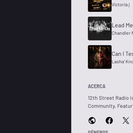
Victoria j
Lead Me 
Chandler 
Can I Te
Lasha' Kn
ACERCA
12th Street Radio i
Community, Featuri
GÉNEROS