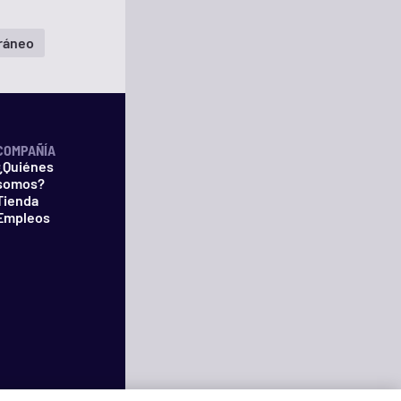
ráneo
COMPAÑÍA
¿Quiénes
somos?
Tienda
Empleos