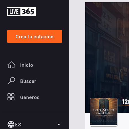
Crea tu estación
Inicio
Buscar
Géneros
12
ES