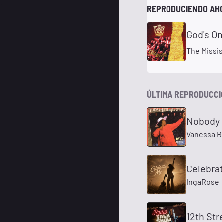
REPRODUCIENDO AH
God's On
The Missis
ÚLTIMA REPRODUCC
Nobody 
Vanessa B
Celebra
IngaRose
12th Str