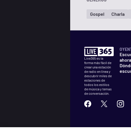
Gospel
Charla
OYEN
Escu
Live365 es la
ahor
forma más fácil de
Dónd
crear una estación
escu
de radio en línea y
descubrir miles de
estaciones de
todos los estilos
de música y temas
de conversación.
©
2026
Live365