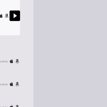
s atrás
s atrás