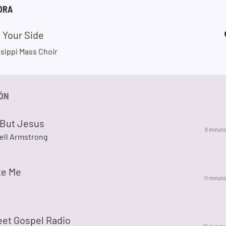
ORA
 Your Side
sippi Mass Choir
IÓN
But Jesus
8 minuto
ell Armstrong
te Me
11 minuto
eet Gospel Radio