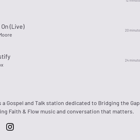
12 minuto
On (Live)
20 minuto
Moore
stify
24 minuto
ox
s a Gospel and Talk station dedicated to Bridging the Gap
ng Faith & Flow music and conversation that matters.