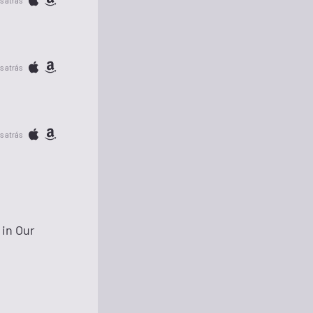
s atrás
s atrás
s atrás
 in Our