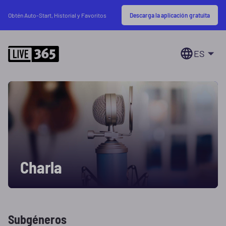
Descarga la aplicación gratuita
Obtén Auto-Start, Historial y Favoritos
ES
Charla
Subgéneros