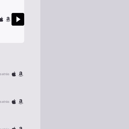
s atrás
s atrás