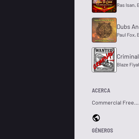
Ras Isan,
Dubs An
Paul Fox, 
Criminal
Blaze Fiya
ACERCA
Commercial Free..
GÉNEROS