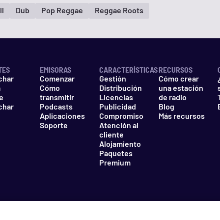
ll
Dub
Pop Reggae
Reggae Roots
TES
EMISORAS
CARACTERÍSTICAS
RECURSOS
char
Comenzar
Gestión
Cómo crear
a
Cómo
Distribución
una estación
e
transmitir
Licencias
de radio
char
Podcasts
Publicidad
Blog
Aplicaciones
Compromiso
Más recursos
Soporte
Atención al
cliente
Alojamiento
Paquetes
Premium
d
Cookies
No vender mi información