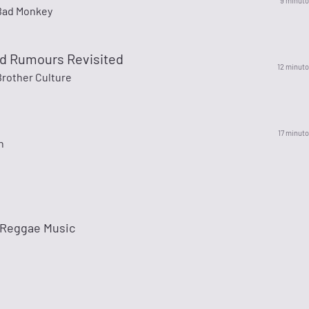
9 minuto
 Bad Monkey
d Rumours Revisited
12 minuto
Brother Culture
17 minuto
h
.Reggae Music