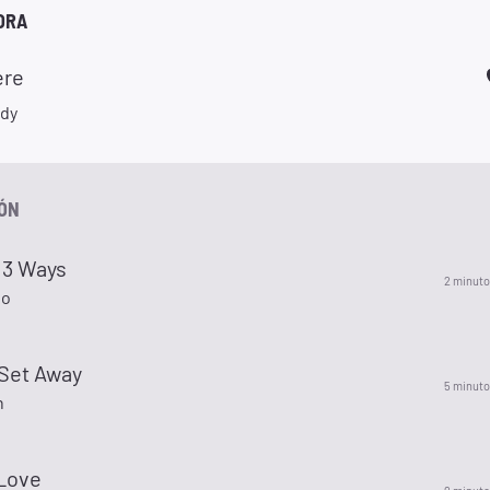
ORA
ere
dy
IÓN
 3 Ways
2 minuto
io
Set Away
5 minuto
n
Love