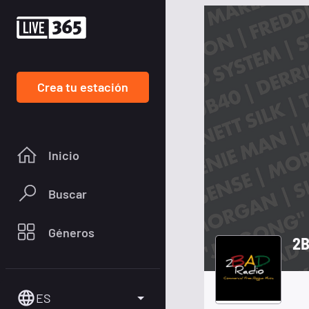
Crea tu estación
Inicio
Buscar
Géneros
2B
ES