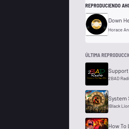
REPRODUCIENDO AH
Down H
Horace An
ÚLTIMA REPRODUCC
Support
2BAD Rad
System 
IBlack Lio
How To 