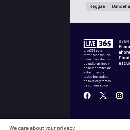
Reggae
Danceha
OYEN
Escu
Live365 es la
ahor
forma más fácil de
Dónd
crear una estación
escu
de radio en línea y
descubrir miles de
estaciones de
todos los estilos
de música y temas
de conversación.
©
2026
Live365
We care about your privacy
Términos
DMCA
Privacida