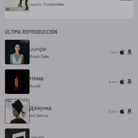
Justin Timberlake
ÚLTIMA REPRODUCCIÓN
Jungle
7 min
Koob Dele
Няма
9 min
Aureli
Дзiкунка
12 min
Iva Sativa
Jingle