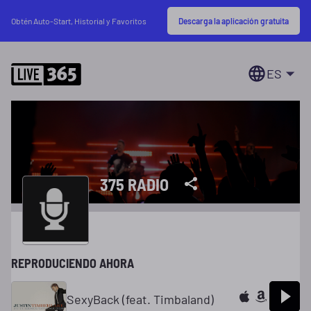
Descarga la aplicación gratuita
Obtén Auto-Start, Historial y Favoritos
ES
375 RADIO
REPRODUCIENDO AHORA
SexyBack (feat. Timbaland)