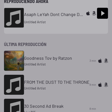
REPRODUCIENDO AHORA
Asaph LeYah Dont Change Dont Fail Hebrew Israelite Music
Untitled Artist
ÚLTIMA REPRODUCCIÓN
Goodness Tov by Ratzon
3 min
Untitled Artist
FROM THE DUST TO THE THRONE
8 min
Untitled Artist
30 Second Ad Break
8 min