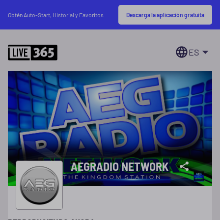
Descarga la aplicación gratuita
Obtén Auto-Start, Historial y Favoritos
ES
AEGRADIO NETWORK